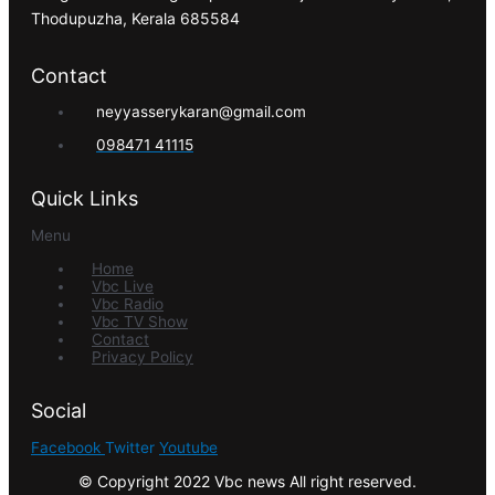
Thodupuzha, Kerala 685584
Contact
neyyasserykaran@gmail.com
098471 41115
Quick Links
Menu
Home
Vbc Live
Vbc Radio
Vbc TV Show
Contact
Privacy Policy
Social
Facebook
Twitter
Youtube
© Copyright 2022 Vbc news All right reserved.