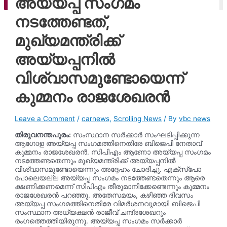
അയ്യപ്പ സംഗമം
ago
നടത്തേണ്ടത്,
മുഖ‍്യമന്ത്രിക്ക്
അയ്യപ്പനിൽ
വിശ്വാസമുണ്ടോയെന്ന്
കുമ്മനം രാജശേഖരൻ
Leave a Comment
/
carnews
,
Scrolling News
/ By
vbc news
തിരുവനന്തപുരം:
സംസ്ഥാന സർക്കാർ സംഘടിപ്പിക്കുന്ന
ആഗോള അയ്യപ്പ സംഗമത്തിനെതിരേ ബിജെപി നേതാവ്
കുമ്മനം രാജശേഖരൻ. സിപിഎം ആണോ അയ്യപ്പ സംഗമം
നടത്തേണ്ടതെന്നും മുഖ‍്യമന്ത്രിക്ക് അയ്യപ്പനിൽ
വിശ്വാസമുണ്ടോയെന്നും അദ്ദേഹം ചോദിച്ചു. എക്സ്പോ
പോലെയല്ല അയ്യപ്പ സംഗമം നടത്തേണ്ടതെന്നും ആരെ
ക്ഷണിക്കണമെന്ന് സിപിഎം തീരുമാനിക്കേണ്ടെന്നും കുമ്മനം
രാജശേഖരൻ പറഞ്ഞു. അതേസമയം, കഴിഞ്ഞ ദിവസം
അയ്യപ്പ സംഗമത്തിനെതിരേ വിമർശനവുമായി ബിജെപി
സംസ്ഥാന അധ‍്യക്ഷൻ രാജീവ് ചന്ദ്രശേഖറും
രംഗത്തെത്തിയിരുന്നു. അയ്യപ്പ സംഗമം സർക്കാർ