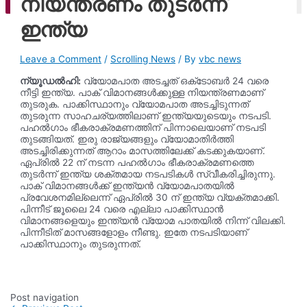
നിയന്ത്രണം തുടർന്ന്
ago
ഇന്ത്യ
Leave a Comment
/
Scrolling News
/ By
vbc news
ന്യൂഡൽഹി:
വ്യോമപാത അടച്ചത് ഒക്‌ടോബർ 24 വരെ
നീട്ടി ഇന്ത്യ. പാക് വിമാനങ്ങൾക്കുള്ള നിയന്ത്രണമാണ്
തുടരുക. പാക്കിസ്ഥാനും വ്യോമപാത അടച്ചിടുന്നത്
തുടരുന്ന സാഹചര്യത്തിലാണ് ഇന്ത്യയുടെയും നടപടി.
പഹൽഗാം ഭീകരാക്രമണത്തിന് പിന്നാലെയാണ് നടപടി
തുടങ്ങിയത്. ഇരു രാജ്യങ്ങളും വ്യോമാതിർത്തി
അടച്ചിരിക്കുന്നത് ആറാം മാസത്തിലേക്ക് കടക്കുകയാണ്.
ഏപ്രിൽ 22 ന് നടന്ന പഹൽഗാം ഭീകരാക്രമണത്തെ
തുടർന്ന് ഇന്ത്യ ശക്തമായ നടപടികൾ സ്വീകരിച്ചിരുന്നു.
പാക് വിമാനങ്ങൾക്ക് ഇന്ത്യൻ വ്യോമപാതയിൽ
പ്രവേശനമില്ലെന്ന് ഏപ്രിൽ 30 ന് ഇന്ത്യ വ്യക്തമാക്കി.
പിന്നീട് ജൂലൈ 24 വരെ എല്ലാ പാക്കിസ്ഥാൻ
വിമാനങ്ങളെയും ഇന്ത്യൻ വ്യോമ പാതയിൽ നിന്ന് വിലക്കി.
പിന്നീടിത് മാസങ്ങളോളം നീണ്ടു. ഇതേ നടപടിയാണ്
പാക്കിസ്ഥാനും തുടരുന്നത്.
Post navigation