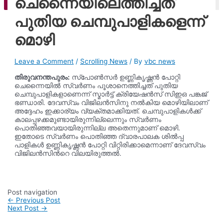
ചെന്നൈയിലെത്തിച്ചത്
ago
പുതിയ ചെമ്പുപാളികളെന്ന്
മൊഴി
Leave a Comment
/
Scrolling News
/ By
vbc news
തിരുവനന്തപുരം:
സ്പോൺസർ ഉണ്ണികൃഷ്ണൻ പോറ്റി
ചെന്നൈയിൽ സ്വർണം പൂശാനെത്തിച്ചത് പുതിയ
ചെമ്പുപാളികളാണെന്ന് സ്മാർട്ട് ക്രിയേഷൻസ് സിഇഒ പങ്കജ്
ഭണ്ഡാരി. ദേവസ്വം വിജിലൻസിനു നൽകിയ മൊഴിയിലാണ്
അദ്ദേഹം ഇക്കാര‍്യം വ‍്യക്തമാക്കിയത്. ചെമ്പുപാളികൾക്ക്
കാലപ്പഴക്കമുണ്ടായിരുന്നില്ലെന്നും സ്വർണം
പൊതിഞ്ഞവയായിരുന്നില്ല അതെന്നുമാണ് മൊഴി.
ഇതോടെ സ്വർണം പൊതിഞ്ഞ ദ്വാരപാലക ശിൽപ്പ
പാളികൾ ഉണ്ണികൃഷ്ണൻ പോറ്റി വിറ്റിരിക്കാമെന്നാണ് ദേവസ്വം
വിജിലൻസിന്‍റെ വിലയിരുത്തൽ.
Post navigation
←
Previous Post
Next Post
→