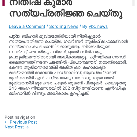
നിതീഷ് കുമാർ
ago
സത്യപ്രതിജ്ഞ ചെയ്തു
Leave a Comment
/
Scrolling News
/ By
vbc news
പറ്റ്ന:
ബിഹാർ മുഖ്യമന്ത്രിയായി നിതീഷ്കുമാർ
സത്യപ്രതിജ്ഞ ചെയ്തു. ഗവർണർ ആരിഫ് മുഹമ്മദ്ഖാൻ
സത്യവാചകം ചൊല്ലിക്കൊടുത്തു. ബിജെപിയുടെ
സാമ്രാട്ട് ചൗധരിയും, വിജയ്കുമാർ സിൻഹയും
ഉപമുഖ്യമന്ത്രിമാരായി അധികാരമേറ്റു. പറ്റ്നയിലെ ഗാന്ധി
മൈതാനത്ത് നടന്ന ചടങ്ങിൽ പ്രധാനമന്ത്രി നരേന്ദ്രമോദി,
കേന്ദ്ര ആഭ്യന്തരമന്ത്രി അമിത് ഷാ, മഹാരാഷ്ട്ര
മുഖ്യമന്ത്രി ദേവേന്ദ്ര ഫഡ്നാവിസ്, ആന്ധ്രപ്രദേശ്
മുഖ്യമന്ത്രി എൻ.ചന്ദ്രബാബു നായിഡു, ഗുജറാത്ത്
മുഖ്യമന്ത്രി ഭൂപേന്ദ്ര പട്ടേൽ തുടങ്ങി പ്രമുഖർ പങ്കെടുത്തു.
243 അംഗ നിയമസഭയിൽ 202 സീറ്റ് നേടിയാണ് എൻഡിഎ
ബിഹാറിൽ വീണ്ടും അധികാരം ഉറപ്പിച്ചത്.
Post navigation
←
Previous Post
Next Post
→