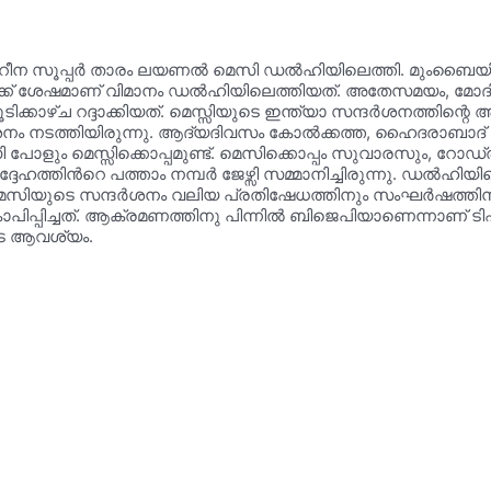
ൻറീന സൂപ്പർ താരം ലയണൽ മെസി ഡൽഹിയിലെത്തി. മുംബൈയിൽ ന
് ശേഷമാണ് വിമാനം ഡൽഹിയിലെത്തിയത്. അതേസമയം, മോദി – മെസ
്കാഴ്ച റദ്ദാക്കിയത്. മെസ്സിയുടെ ഇന്ത്യാ സന്ദർശനത്തിന്റ
നം നടത്തിയിരുന്നു. ആദ്യദിവസം കോൽക്കത്ത, ഹൈദരാബാദ് എന്
ും മെസ്സിക്കൊപ്പമുണ്ട്. മെസിക്കൊപ്പം സുവാരസും, റോഡ്ര
ഹത്തിൻറെ പത്താം നമ്പർ ജേഴ്സി സമ്മാനിച്ചിരുന്നു. ഡൽഹിയ
െസിയുടെ സന്ദർശനം വലിയ പ്രതിഷേധത്തിനും സംഘർഷത്തിനും വഴിവച
പിപ്പിച്ചത്. ആക്രമണത്തിനു പിന്നിൽ ബിജെപിയാണെന്നാണ
 ആവശ‍്യം.