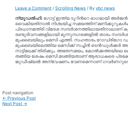
Leave a Comment
/
Scrolling News
/ By
vbc news
ന്യൂഡൽഹി:
ഗോട്ട് ഇന്ത്യ ടൂറിൻറെ ഭാഗമായി അർജ
വൈകിയതിനാൽ നിശ്ചയിച്ച സമയത്തിന് മണിക്കൂറുകൾക്ക
പ്രധാനമന്ത്രി വിദേശ സന്ദർശനത്തിലായതിനാലാണ് കൂടിക
രണ്ടുദിവസങ്ങളിലായി മൂന്നുനഗരങ്ങളിൽ താരം സന്ദർശ
മുംബൈയിലും മെസി എത്തി. സഹതാരം റോഡ്രിഗോ ഡി പോള
മുംബൈയിലെത്തിയ മെസിക്ക് സച്ചിൻ ടെൻഡുൾക്കർ അദ്ദേ
നാട്ടിലേക്ക് തിരിക്കും. അതേസമയം, കോൽക്കത്തയിലെ മ
തങ്ങിയ ശേഷം മെസി മടങ്ങിയതാണ് ആരാധകരെ പ്രകോ
ജുഡീഷ‍്യൽ അന്വേഷണം വേണമെന്നാണ് ഗവർണറുടെ
Post navigation
←
Previous Post
Next Post
→