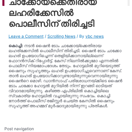
ചാക്കോയ്‌ക്കെതിരായ
ago
ലഹരിക്കേസിൽ
പൊലീസിന് തിരിച്ചടി
Leave a Comment
/
Scrolling News
/ By
vbc news
കൊച്ചി:
നടൻ ഷൈൻ ടോം ചാക്കോയ്‌ക്കെതിരായ
ലഹരിക്കേസിൽ പൊലീസിന് തിരിച്ചടി. ഷൈൻ ടോം ചാക്കോ
ലഹരി ഉപയോഗിച്ചെന്ന് തെളിയിക്കാനായില്ലെന്ന്
ഫോറൻസിക് റിപ്പോർട്ട്. കേസ് നിലനിൽക്കുമോ എന്നതിൽ
പൊലീസ് നിയമോപദേശം തേടും. ഹോട്ടലിൽ മുറിയെടുത്ത്
ഷൈനും സുഹൃത്തും ലഹരി ഉപയോഗിച്ചുവെന്നാണ് കേസ്.
താൻ ലഹരി ഉപയോഗിക്കാറുണ്ടായിരുന്നുവെന്നായിരുന്നു
ഷൈൻറെ മൊഴി. ഡാൻസാഫ് പരിശോധനയ്ക്കിടെ ഷൈൻ
ടോം ചാക്കോ ഹോട്ടൽ മുറിയിൽ നിന്ന് ഇറങ്ങി ഓടിയത്
വിവാദമായിരുന്നു. കഴിഞ്ഞ ഏപ്രിലിൽ കൊച്ചിയിലെ
സ്വകാര്യ ഹോട്ടലിൽ വച്ചായിരുന്നു സംഭവം. കൊച്ചി
നോർത്ത് പൊലീസ് രജിസ്റ്റർ ചെയ്ത കേസിൽ ഷൈനും
സുഹൃത്ത് അഹമ്മദ് മുർഷാദുമായിരുന്നു പ്രതികൾ.
Post navigation