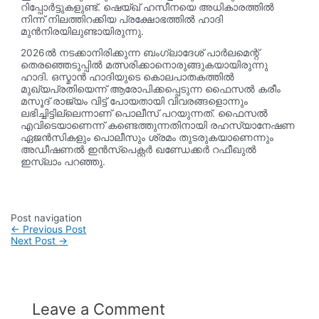
റിപ്പോർട്ടുകളുണ്ട്. ഷെയ്ഖ് ഹസീനയെ അധികാരത്തിൽ
നിന്ന് നിലത്തിറക്കിയ പ്രക്ഷോഭത്തിൽ ഹാദി
മുൻനിരയിലുണ്ടായിരുന്നു.
2026ൽ നടക്കാനിരിക്കുന്ന ബംഗ്ലാദേശ് പാർലമെന്റ്
തെരഞ്ഞെടുപ്പിൽ മത്സരിക്കാനൊരുങ്ങുകയായിരുന്നു
ഹാദി. ഒസ്മാൻ ഹാദിയുടെ കൊലപാതകത്തിൽ
മുഖ‍്യപ്രതിയെന്ന് ആരോപിക്കപ്പെടുന്ന ഫൈസൽ കരീം
മസൂദ് രാജ‍്യം വിട്ട് പോയതായി വിവരങ്ങളൊന്നും
ലഭിച്ചിട്ടില്ലെന്നാണ് പൊലീസ് പറയുന്നത്. ഫൈസൽ
എവിടെയാണെന്ന് കണ്ടെത്തുന്നതിനായി രഹസ‍്യാനേഷണ
ഏജൻസികളും പൊലീസും ശ്രമം തുടരുകയാണെന്നും
അഡീഷണൽ ഇൻസ്പെക്റ്റർ ഖണ്ഡേക്കർ റഫീഖുൽ
ഇസ്ലാം പറഞ്ഞു.
Post navigation
←
Previous Post
Next Post
→
Leave a Comment