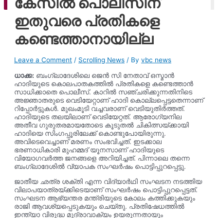
കേസിൽ പൊലീസിന്
ago
ഇതുവരെ പ്രതികളെ
കണ്ടെത്താനായില്ല
Leave a Comment
/
Scrolling News
/ By
vbc news
ധാക്ക:
ബംഗ്ലാദേശിലെ ജെൻ സി നേതാവ് ഒസ്മാൻ
ഹാദിയുടെ കൊലപാതകത്തിൽ പ്രതികളെ കണ്ടെത്താൻ
സാധിക്കാതെ പൊലീസ്. കാറിൽ സഞ്ചരിക്കുന്നതിനിടെ
അജ്ഞാതരുടെ വെടിയേറ്റാണ് ഹാദി കൊല്ലപ്പെട്ടതെന്നാണ്
റിപ്പോർട്ടുകൾ. മുഖംമൂടി വച്ചവരാണ് വെടിയുതിർത്തത്.
ഹാദിയുടെ തലയിലാണ് വെടിയേറ്റത്. ആരോഗ്യനില
അതീവ ഗുരുതരമായതോടെ കൂടുതൽ ചികിത്സയ്ക്കായി
ഹാദിയെ സിംഗപ്പൂരിലേക്ക് കൊണ്ടുപോയിരുന്നു.
അവിടെവെച്ചാണ് മരണം സംഭവിച്ചത്. ഇടക്കാല
ഭരണാധികാരി മുഹമ്മദ് യൂനസാണ് ഹാദിയുടെ
വിയോഗവർത്ത ജനങ്ങളെ അറിയിച്ചത്. പിന്നാലെ തന്നെ
ബംഗ്ലാദേശിൽ വ്യാപക സംഘർഷം പൊട്ടിപ്പുറപ്പെട്ടു.
ജാതീയ ഛത്ര ശക്തി എന്ന വിദ്യാർഥി സംഘടന നടത്തിയ
വിലാപയാത്രയ്ക്കിടെയാണ് സംഘർഷം പൊട്ടിപ്പുറപ്പെട്ടത്.
സംഘടന ആഭ്യന്തര മന്ത്രിയുടെ കോലം കത്തിക്കുകയും
രാജി ആവശ്യപ്പെടുകയും ചെയ്തു. പ്രതിഷേധത്തിൽ
ഇന്ത്യാ വിരുദ്ധ മുദ്രാവാക്യം ഉയരുന്നതായും