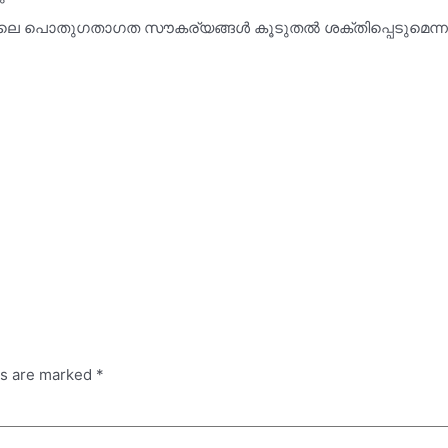
യിലെ പൊതുഗതാഗത സൗകര്യങ്ങൾ കൂടുതൽ ശക്തിപ്പെടുമെന്
ds are marked
*