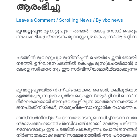
ആരംഭിച്ചു
Leave a Comment
/
Scrolling News
/ By
vbc news
മുവാറ്റുപുഴ:
മുവാറ്റുപുഴ – രണ്ടാർ – കോട്ട റോഡ്, പ
ഔപചാരിക ഉദ്ഘാടനം മുവാറ്റുപുഴ കെ.എസ്.ആർ.റ്റി.സ
ചടങ്ങിൽ മുവാറ്റുപുഴ മുനിസിപ്പൽ ചെയർപേഴ്സൺ ജോയിസ
നടത്തി. ഉദ്ഘാടന ചടങ്ങിൽ കെ.എം മൂസ(ചെയർമാൻ) അൽ
കേരള സർക്കാരിനും ഈ സർവീസ് യാഥാർഥ്യമാക്കുന്നതിന്
മുവാറ്റുപുഴയിൽ നിന്ന് കിഴക്കേക്കര, രണ്ടാർ, കല്ലൂ
എത്തിച്ചേരുന്ന ഈ പുതിയ കെ.എസ്.ആർ.റ്റി.സി ബസ് സ
ദീർഘകാലമായി അനുഭവപ്പെട്ടിരുന്ന യാത്രാസൗകര്യ കുറ
ജനപ്രതിനിധികൾ, സാമൂഹിക-സാംസ്കാരിക രംഗത്തെ പ്ര
ബസ് സർവീസ് ഉദ്ഘാടനത്തോടനുബന്ധിച്ച് നടന്ന സമാ
ഗ്രാമപഞ്ചായത്ത് പ്രസിഡണ്ട് ജോബി മാത്യു പടിഞ്ഞ
മെമ്പറന്മാരും ഈ ചടങ്ങിൽ പങ്കെടുത്തു.പൊതുജനങ്
നിർണായകമാകുമെന്ന് സമ്മേളനത്തിൽ അഭിപ്രായപ്പെട്ട