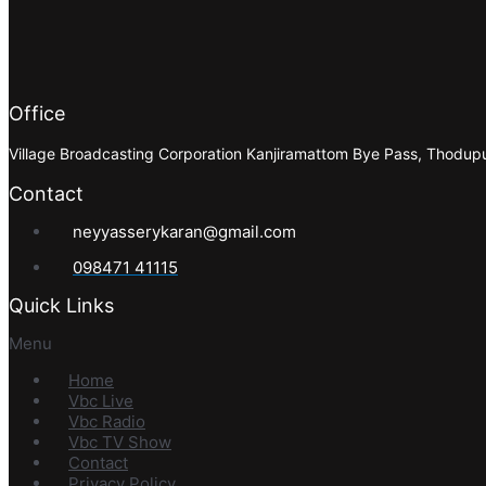
Office
Village Broadcasting Corporation Kanjiramattom Bye Pass, Thodu
Contact
neyyasserykaran@gmail.com
098471 41115
Quick Links
Menu
Home
Vbc Live
Vbc Radio
Vbc TV Show
Contact
Privacy Policy