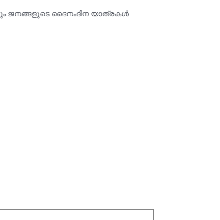
നും ജനങ്ങളുടെ ദൈനംദിന യാത്രകൾ