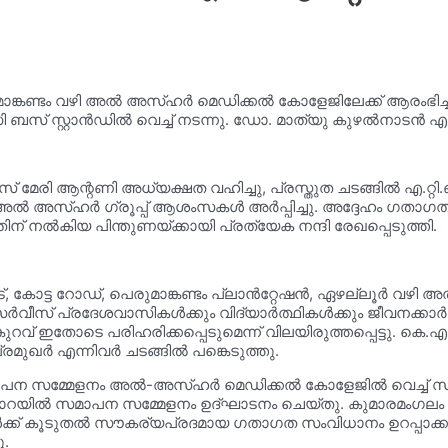
െരുമാങ്കണ്ടം വഴി അൽ അസ്ഹർ മെഡിക്കൽ കോളേജിലേക്ക് ആരംഭിച
ി ബസ് സ്റ്റാൻഡിൽ വെച്ച് നടന്നു. ഡോ. മാത്യു കുഴൽനാടൻ 
് മേരി ആന്റണി അധ്യക്ഷത വഹിച്ചു, പ്രസ്തുത ചടങ്ങിൽ എ.റ്റി
 അസ്ഹർ ഗ്രൂപ്പ് ആശംസകൾ അർപ്പിച്ചു. അദ്ദേഹം ഗതാഗത വകു
 നൽകിയ പിന്തുണയ്ക്കായി പ്രത്യേക നന്ദി രേഖപ്പെടുത്തി.
ർക്കാട്, കോട്ട റോഡ്, പെരുമാങ്കണ്ടം പ്ലാൻറ്റേഷൻ, ഏഴല്ലൂർ 
ർവീസ് പ്രദേശവാസികൾക്കും വിദ്യാർത്ഥികൾക്കും ജീവനക്കാർക
വ് ഇതോടെ പരിഹരിക്കപ്പെടുമെന്ന് വിലയിരുത്തപ്പെട്ടു. കെ.
മുഖർ എന്നിവർ ചടങ്ങിൽ പങ്കെടുത്തു.
പന സമ്മേളനം അൽ-അസ്ഹർ മെഡിക്കൽ കോളേജിൽ വെച്ച് സംഘട
ാറയിൽ സമാപന സമ്മേളനം ഉദ്ഘാടനം ചെയ്തു. കുമാരമംഗലം പഞ
ങൾക്ക് കൂടുതൽ സൗകര്യപ്രദമായ ഗതാഗത സംവിധാനം ഉറപ്പാക
ു.