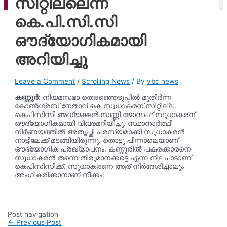
സീറ്റില്ലെന്ന്
ago
കെ.പി.സി.സി
ഔദ്യോഗികമായി
അറിയിച്ചു
Leave a Comment
/
Scrolling News
/ By
vbc news
കണ്ണൂർ:
നിയമസഭാ തെരഞ്ഞെടുപ്പിൽ മുതിർന്ന
കോൺഗ്രസ് നേതാവ് കെ സുധാകരന് സീറ്റില്ല.
കെപിസിസി അധ്യക്ഷൻ സണ്ണി ജോസഫ് സുധാകരന്
ഔദ്യോഗികമായി വിവരമറിയിച്ചു. സ്ഥാനാർത്ഥി
നിർണയത്തിൽ അതൃപ്തി പരസ്യമാക്കി സുധാകരൻ
നാട്ടിലേക്ക് മടങ്ങിയിരുന്നു. തൊട്ടു പിന്നാലെയാണ്
ഔദ്യോഗിക പ്രഖ്യാപനം. കണ്ണൂരിൽ പകരക്കാരനെ
സുധാകരൻ തന്നെ തിരുമാനക്കട്ടെ എന്ന നിലപാടാണ്
കെപിസിസിക്ക്. സുധാകരനെ ആര് നിർദേശിച്ചാലും
അംഗീകരിക്കാനാണ് നീക്കം.
Post navigation
←
Previous Post