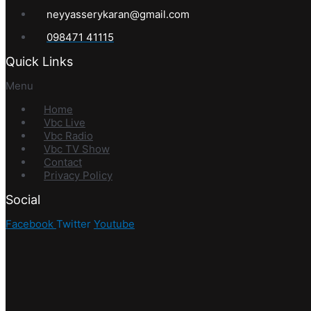
neyyasserykaran@gmail.com
098471 41115
Quick Links
Menu
Home
Vbc Live
Vbc Radio
Vbc TV Show
Contact
Privacy Policy
Social
Facebook
Twitter
Youtube