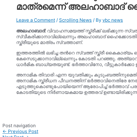
മാത്രമെന്ന് അലഹാബാദ് 
Leave a Comment
/
Scrolling News
/ By
vbc news
അലഹാബാദ്:
വിവാഹസമയത്ത് സ്ത്രീക്ക് ലഭിക്കുന്ന 
സ്വീകരിക്കാനാവില്ലെന്നും അലഹാബാദ് ഹൈക്കോടതി. 
സ്ത്രീയുടെ മാത്രം സ്വത്താണ്.
ഇത്തരത്തിൽ ലഭിച്ച തൻറെ സ്വത്ത് സ്ത്രീ കൈകാര്യ
കേസെടുക്കാനാവില്ലെന്നും കോടതി പറഞ്ഞു. അത്യാവശ
ധാർമിക ബാധ്യത‍യുണ്ട്. ഭർത്താവിനോ, വീട്ടുകാർക
അനാമിക തിവാരി എന്ന യുവതിക്കും കുടുംബത്തിനുമെത
അനാമിക സ്ത്രീധന പീഡനത്തിന് ഭർത്താവിനെതിരേ നേരത
എടുത്തുകൊണ്ടുപോയിയെന്ന് ആരോപിച്ച് ഭർത്താവ് പ
കോടതിയുടെ നിർണായകമായ ഉത്തരവ് ഉണ്ടായിരിക്കുന്ന
Post navigation
←
Previous Post