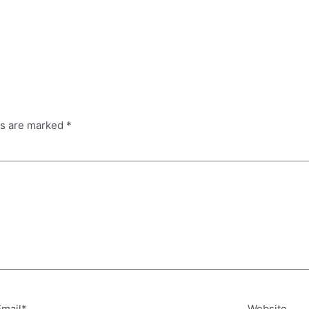
ds are marked
*
Email*
Website