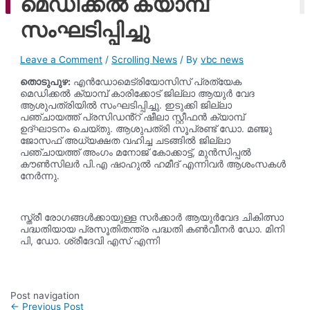
മെഡിക്കൽ ക്യാമ്പ്
ago
സംഘടിപ്പിച്ചു
Leave a Comment
/
Scrolling News
/ By
vbc news
തൊടുപുഴ:
എൻഡോമെട്രിയോസിസ് പ്രത്യേക
മെഡിക്കൽ ക്യാമ്പ് കാരിക്കോട് ജില്ലാ ആയുർ വേദ
ആശുപത്രിയിൽ സംഘടിപ്പിച്ചു. ഇടുക്കി ജില്ലാ
പഞ്ചായത്ത് പ്രസിഡൻ്റ് ഷീലാ സ്റ്റീഫൻ ക്യാമ്പ്
ഉദ്ഘാടനം ചെയ്തു. ആശുപത്രി സൂപ്രണ്ട് ഡോ. മഞ്ജു
ജോസഫ് അധ്യക്ഷത വഹിച്ച ചടങ്ങിൽ ജില്ലാ
പഞ്ചായത്ത് അംഗം മനോജ് കോക്കാട്ട്, മുൻസിപ്പൽ
കൗൺസിലർ പി.എ ഷാഹുൽ ഹമീദ് എന്നിവർ ആശംസകൾ
നേർന്നു.
സ്ത്രീ രോഗങ്ങൾക്കായുള്ള സർക്കാർ ആയുർവേദ ചികിത്സാ
പദ്ധതിയായ പ്രസൂതിതന്ത്ര പദ്ധതി കൺവീനർ ഡോ. മിനി
പി, ഡോ. ശ്രീദേവി എസ് എന്നി
Post navigation
←
Previous Post