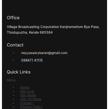
Office
Village Broadcasting Corporation Kanjiramattom Bye Pass,
Thodupuzha, Kerala 685584
Contact
neyyasserykaran@gmail.com
098471 41115
Quick Links
Menu
Home
Vbc Live
Vbc Radio
Vbc TV Show
Contact
Privacy Policy