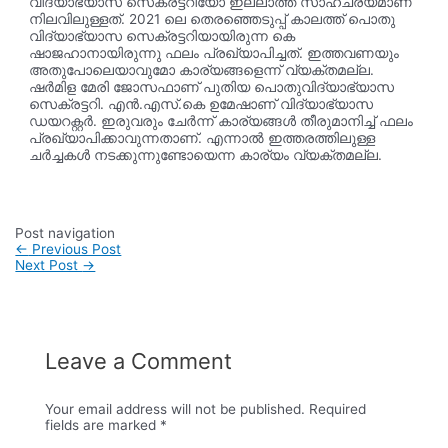
വിദ്യാഭ്യാസ സെക്രട്ടറിയോ ഇല്ലാത്ത സാഹചര്യമാണ്
നിലവിലുള്ളത്. 2021 ലെ തെരഞ്ഞെടുപ്പ് കാലത്ത് പൊതു
വിദ്യാഭ്യാസ സെക്രട്ടറിയായിരുന്ന കെ
ഷാജഹാനായിരുന്നു ഫലം പ്രഖ്യാപിച്ചത്. ഇത്തവണയും
അതുപോലെയാവുമോ കാര്യങ്ങളെന്ന് വ്യക്തമല്ല.
ഷർമിള മേരി ജോസഫാണ് പുതിയ പൊതുവിദ്യാഭ്യാസ
സെക്രട്ടറി. എൻ.എസ്.കെ ഉമേഷാണ് വിദ്യാഭ്യാസ
ഡയറക്റ്റർ. ഇരുവരും ചേർന്ന് കാര്യങ്ങൾ തീരുമാനിച്ച് ഫലം
പ്രഖ്യാപിക്കാവുന്നതാണ്. എന്നാൽ ഇത്തരത്തിലുള്ള
ചർച്ചകൾ നടക്കുന്നുണ്ടോയെന്ന കാര്യം വ്യക്തമല്ല.
Post navigation
←
Previous Post
Next Post
→
Leave a Comment
Your email address will not be published.
Required
fields are marked
*