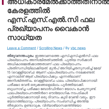
അധികാരമേൽക്കാത്തതിനാ
ago
കേരളത്തിൽ
എസ്.എസ്.എൽ.സി ഫല
പ്രഖ്യാപനം വൈകാൻ
സാധ്യത
Leave a Comment
/
Scrolling News
/ By
vbc news
തിരുവനന്തപുരം:
ഇത്തവണത്തെ എസ്എസ്എൽസി ഫല
പ്രഖ്യാപനം അനിശ്ചിതത്വത്തിൽ. പുതിയ സർക്കാർ
അധികാരമേൽക്കാത്തതാണ് ഫല പ്രഖ്യാപനം
പ്രതിസന്ധിയിലാക്കിയത്. മുൻപ് അറിയിച്ചതനുസരിച്ച് മേയ്
15 (വെള്ളിയാഴ്ച) ആണ് ഫലപ്രഖ്യാപനം നടക്കേണ്ടത്.
എന്നാലിത് ആര് പ്രഖ്യാപിക്കും എന്നതിലാണ്
അനിശ്ചിതത്വം. വെള്ളിയാഴ്ച ഫലം പ്രഖ്യാപിക്കാനായി
പരീക്ഷാ ഭവൻ ഒരുക്കങ്ങളെല്ലാം പൂർത്തിയാക്കി.
ബുധനാഴ്ച്ച പരീക്ഷാ ബോർഡിന്‍റെ യോഗം ചേരുന്നുണ്ട്.
ഫലപ്രഖ്യാപനത്തിന്‍റെ ഔദ്യോഗിക നടപടികൾ
പൂർ‌ത്തിയാക്കാനായി ഒരു ദിവസം കൂടി വേണ്ടി വരും. ഈ
യോഗത്തിലാവും പ്രഖ്യാപനം സംബന്ധിച്ച അന്തിമ
തീരുമാനം ഉണ്ടാവുക. വിദ്യാഭ്യാസമന്ത്രിയോ