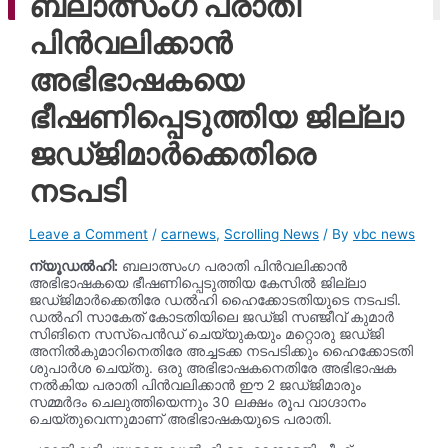
ബലാത്സംഗ പരാതി
ago
പിൻവലിക്കാൻ
അഭിഭാഷകയെ
ഭീഷണിപ്പെടുത്തിയ ജില്ലാ
ജഡ്ജിമാർക്കെതിരെ
നടപടി
Leave a Comment
/
carnews
,
Scrolling News
/ By
vbc news
ന്യൂഡൽഹി:
ബലാത്സംഗ പരാതി പിൻവലിക്കാൻ
അഭിഭാഷകയെ ഭീഷണിപ്പെടുത്തിയ കേസിൽ ജില്ലാ
ജഡ്ജിമാർക്കെതിരേ ഡൽഹി ഹൈക്കോടതിയുടെ നടപടി.
ഡൽഹി സാകേത് കോടതിയിലെ ജഡ്ജി സഞ്ജീവ് കുമാർ
സിങിനെ സസ്പെൻഡ് ചെയ്യുകയും മറ്റൊരു ജഡ്ജി
അനിൽകുമാറിനെതിരേ അച്ചടക്ക നടപടിക്കും ഹൈക്കോടതി
ശുപാർശ ചെയ്തു. ഒരു അഭിഭാഷകനെതിരേ അഭിഭാഷക
നൽകിയ പരാതി പിൻവലിക്കാൻ ഈ 2 ജഡ്ജിമാരും
സമ്മർദം ചെലുത്തിയെന്നും 30 ലക്ഷം രൂപ വാഗ്ദാനം
ചെയ്തുവെന്നുമാണ് അഭിഭാഷകയുടെ പരാതി.