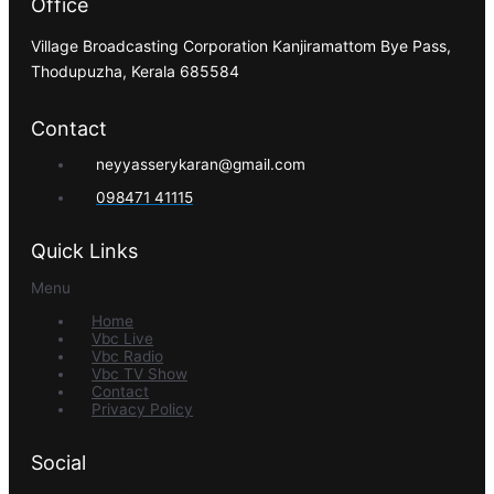
Office
Village Broadcasting Corporation Kanjiramattom Bye Pass,
Thodupuzha, Kerala 685584
Contact
neyyasserykaran@gmail.com
098471 41115
Quick Links
Menu
Home
Vbc Live
Vbc Radio
Vbc TV Show
Contact
Privacy Policy
Social