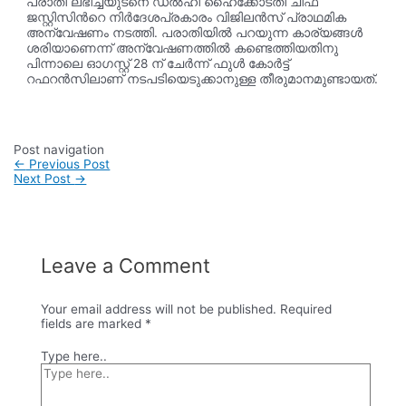
പരാതി ലഭിച്ചയുടനെ ഡൽഹി ഹൈക്കോടതി ചീഫ്
ജസ്റ്റിസിൻറെ നിർദേശപ്രകാരം വിജിലൻസ് പ്രാഥമിക
അന്വേഷണം നടത്തി. പരാതിയിൽ പറയുന്ന കാര്യങ്ങൾ
ശരിയാണെന്ന് അന്വേഷണത്തിൽ കണ്ടെത്തിയതിനു
പിന്നാലെ ഓഗസ്റ്റ് 28 ന് ചേർന്ന് ഫുൾ കോർട്ട്
റഫറൻസിലാണ് നടപടിയെടുക്കാനുള്ള തീരുമാനമുണ്ടായത്.
Post navigation
←
Previous Post
Next Post
→
Leave a Comment
Your email address will not be published.
Required
fields are marked
*
Type here..