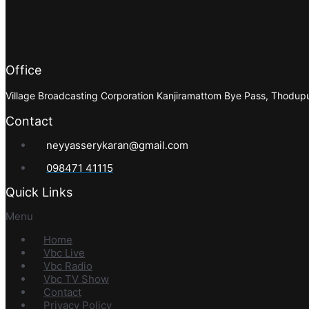
Office
Village Broadcasting Corporation Kanjiramattom Bye Pass, Thodu
Contact
neyyasserykaran@gmail.com
098471 41115
Quick Links
Menu
Home
Vbc Live
Vbc Radio
Vbc TV Show
Contact
Privacy Policy