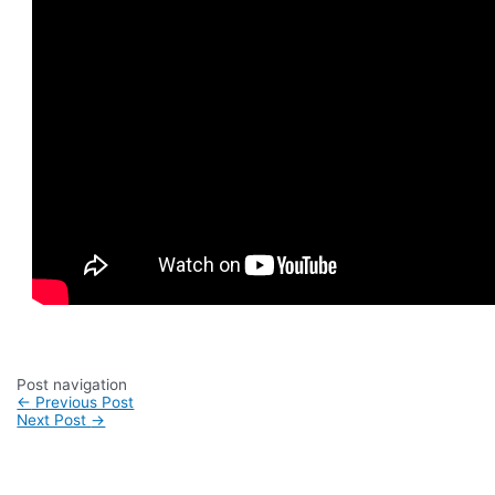
Post navigation
←
Previous Post
Next Post
→